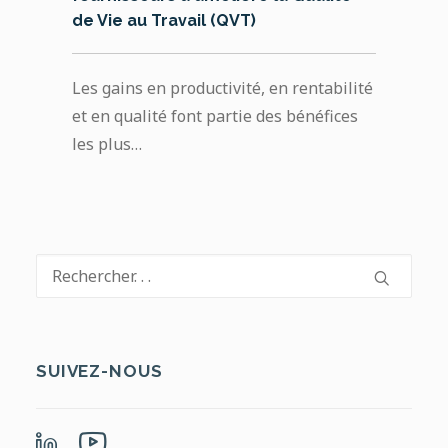
Avec 140 salariés et plus de 25 mi
(QVT)
d’euros de chiffre d’affaires, TDV
Industries compte…
ivité, en rentabilité
artie des bénéfices
SUIVEZ-NOUS