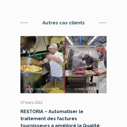
Autres cas clients
7 juin 2021
TDV INDUSTRIES – Automatisat
des factures fournisseurs ave
atiser le
actures
élioré la Qualité