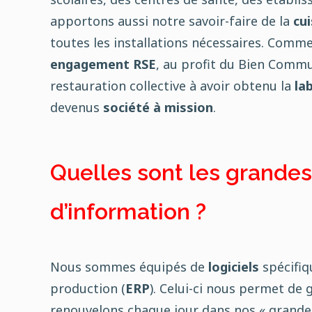
apportons aussi notre savoir-faire de la
cui
toutes les installations nécessaires. Comme 
engagement RSE
, au profit du Bien Commu
restauration collective à avoir obtenu la
la
devenus
société à mission
.
Quelles sont les grande
d’information ?
Nous sommes équipés de
logiciels
spécifiqu
production (
ERP
). Celui-ci nous permet de 
renouvelons chaque jour dans nos « grande