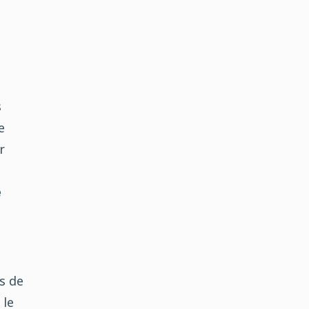
s
e
r
e
ns de
 le