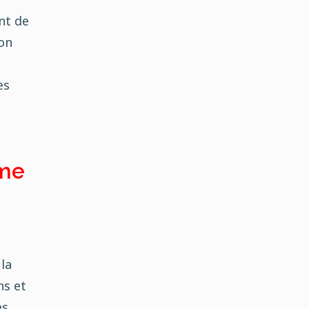
nt de
son
es
ème
 la
ns et
es