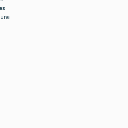
es
 une