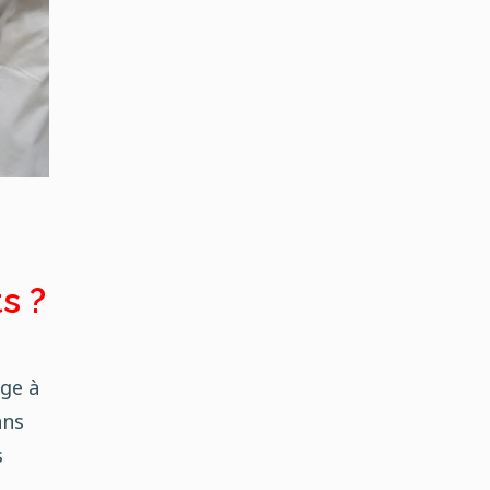
s ?
age à
ans
s