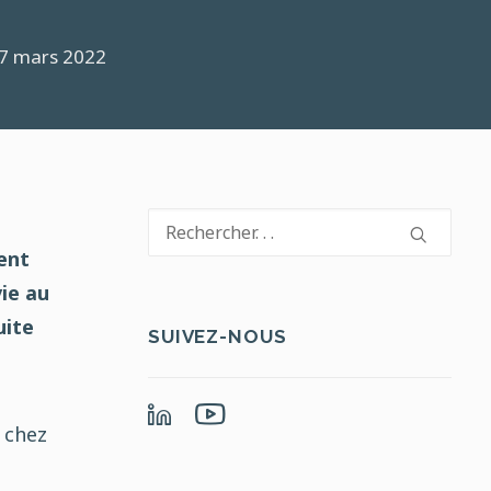
7 mars 2022
ent
vie au
uite
SUIVEZ-NOUS
 chez